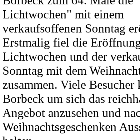
Borbeck zum 64. Male die 
Lichtwochen" mit einem
verkaufsoffenen Sonntag erö
beim CeBo-Initiativkreis Centrum Borbeck e.V.!
Erstmalig fiel die Eröffnun
Lichtwochen und der verka
Sonntag mit dem Weihnach
zusammen. Viele Besucher
Borbeck um sich das reichh
Angebot anzusehen und na
Weihnachtsgeschenken Aus