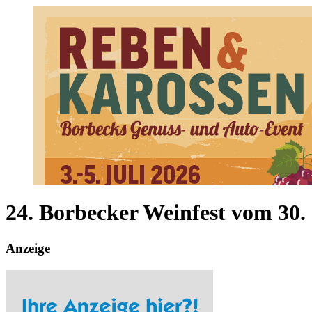
24. Borbecker Weinfest vom 30. J
Anzeige
Borbecker Weinfest und großes Oldtimertreffen laden vom 3. bis 5.
Herzlich willkommen…