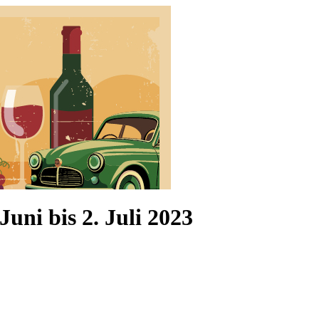
uni bis 2. Juli 2023
 Juli 2026 zum genussvollen Sommerwochenende mit verkaufsoffenem S