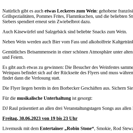
Natürlich gibt es auch
etwas Leckeres zum Wein
: gehobene französ
Grillspezialitäten, Pommes Frites, Flammkuchen, und die beliebten
Siebers spendiert erneut sein Zwiebelbrot dazu.
Auch Käsewürfel und Salzgebäck sind beliebte Snacks zum Wein.
Neben Wein werden auch Bier vom Fass und alkoholfreie Kaltgeträn
Gemütliches Beisammensein in einer schönen Atmosphäre unter alten
und Feiern.
Es gibt auch etwas zu gewinnen: Die Besucher des Weinfestes sammeln
Weinpass befindet sich auf der Rückseite des Flyers und muss wäh
findet dann die Verlosung statt.
Die Flyer liegen bereits in den Borbecker Geschäften aus. Sichern Si
Für die
musikalische Unterhaltung
ist gesorgt:
DJ Raul präsentiert an allen drei Veranstaltungstagen Songs aus alle
Freitag, 30.06.2023 von 19 bis 23 Uhr
Livemusik mit dem
Entertainer „Robin Stone“
, Smokie, Rod Stewa