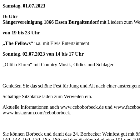
Samstag, 01.07.2023
16 Uhr
Sängervereinigung 1866 Essen Burgaltendorf
mit Liedern zum We
von 19 bis 23 Uhr
„The Fellows“
u.a. mit Elvis Entertainment
Sonntag, 02.07.2023 von 14 bis 17 Uhr
„Ottilia Ehren“ mit Country Musik, Oldies und Schlager
Genießen Sie das schöne Fest für Jung und Alt nach einer anstrenge
Schattige Sitzplätze laden zum Verweilen ein.
Aktuelle Informationen auch www.ceboborbeck.de und www.face
www.instagram.com/ceboborbeck.
Sie können Borbeck und damit das 24. Borbecker Weinfest gut mit öff
140, 143, 160, 170, 185, 186 und den Straßenbahnlinien 101 und 103