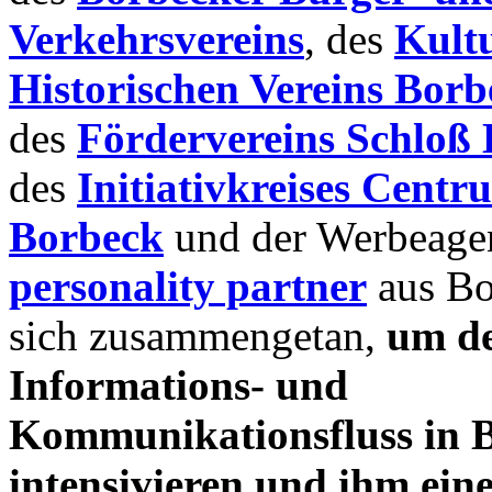
Verkehrsvereins
, des
Kult
Historischen Vereins Borb
des
Fördervereins Schloß
des
Initiativkreises Centr
Borbeck
und der Werbeage
personality partner
aus Bo
sich zusammengetan,
um d
Informations- und
Kommunikationsfluss in 
intensivieren und ihm ei