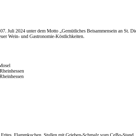
is 07. Juli 2024 unter dem Motto „Gemütliches Beisammensein an St. D
neuer Wein- und Gastronomie-Köstlichkeiten.
Mosel
 Rheinhessen
Rheinhessen
es Frites, Flammkuchen, Stullen mit Grieben-Schmalz vom CeBo-Stand