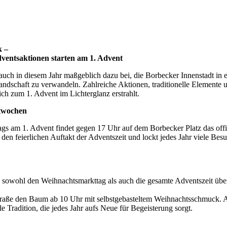
k –
entsaktionen starten am 1. Advent
 auch in diesem Jahr maßgeblich dazu bei, die Borbecker Innenstadt in 
ndschaft zu verwandeln. Zahlreiche Aktionen, traditionelle Elemente 
ch zum 1. Advent im Lichterglanz erstrahlt.
htwochen
 am 1. Advent findet gegen 17 Uhr auf dem Borbecker Platz das offiz
l den feierlichen Auftakt der Adventszeit und lockt jedes Jahr viele Be
e sowohl den Weihnachtsmarkttag als auch die gesamte Adventszeit über
traße den Baum ab 10 Uhr mit selbstgebasteltem Weihnachtsschmuck. 
 Tradition, die jedes Jahr aufs Neue für Begeisterung sorgt.