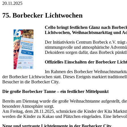
20.11.2025
75. Borbecker Lichtwochen
CeBo bringt festlichen Glanz nach Borbec
Lichtwochen, Weihnachtsmarkttag und Adv
Der Initiativkreis Centrum Borbeck e.V. trägt
stimmungsvolle und atmosphärische Adventsla
Dekoideen sorgen dafür, dass Borbeck pünktli
Offizielles Einschalten der Borbecker Lic
Im Rahmen des Borbecker Weihnachtsmarkttags
der Borbecker Lichtwochen statt. Dieses Ereignis markiert traditionel
Besucher in die Borbecker City.
Die große Borbecker Tanne – ein festlicher Mittelpunkt
Bereits am Dienstag wurde die große Weihnachtstanne aufgestellt, di
besondere Atmosphäre sorgt.
Am Freitag, dem 28.11.2025, schmücken die Kinder der Kita Markts
werden die Kinder zu Kakao und Plätzchen eingeladen. Eine liebevolle
Neue und vertraute Lichtelemente in der Borbecker City