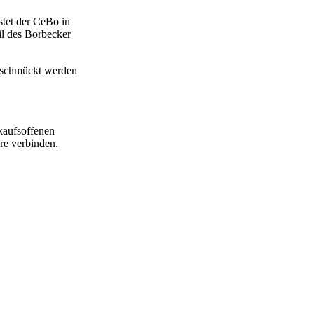
stet der CeBo in
il des Borbecker
geschmückt werden
kaufsoffenen
re verbinden.