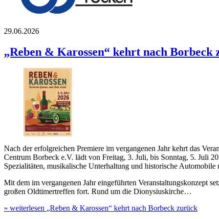
29.06.2026
„Reben & Karossen“ kehrt nach Borbeck 
Nach der erfolgreichen Premiere im vergangenen Jahr kehrt das Vera
Centrum Borbeck e.V. lädt von Freitag, 3. Juli, bis Sonntag, 5. Jul
beim CeBo-Initiativkreis Centrum Borbeck e.V.!
Spezialitäten, musikalische Unterhaltung und historische Automobile 
Mit dem im vergangenen Jahr eingeführten Veranstaltungskonzept setz
großen Oldtimertreffen fort. Rund um die Dionysiuskirche…
» weiterlesen
„Reben & Karossen“ kehrt nach Borbeck zurück