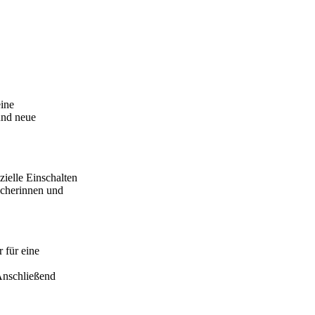
eine
und neue
ielle Einschalten
sucherinnen und
 für eine
Anschließend