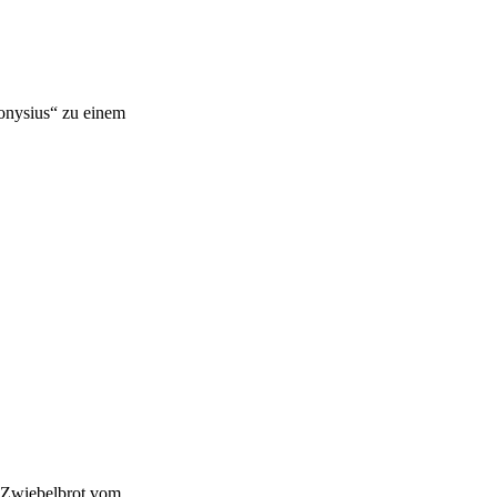
ionysius“ zu einem
, Zwiebelbrot vom