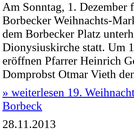
Am Sonntag, 1. Dezember fi
Borbecker Weihnachts-Mark
beim CeBo-Initiativkreis Centrum Borbeck e.V.!
dem Borbecker Platz unterh
Dionysiuskirche statt. Um 
eröffnen Pfarrer Heinrich 
Domprobst Otmar Vieth den
» weiterlesen
19. Weihnacht
Borbeck
28.11.2013